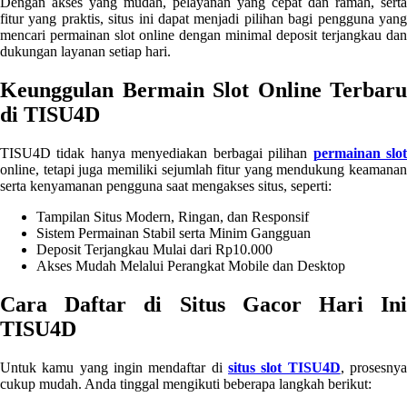
Dengan akses yang mudah, pelayanan yang cepat dan ramah, serta
Squishmallows
fitur yang praktis, situs ini dapat menjadi pilihan bagi pengguna yang
mencari permainan slot online dengan minimal deposit terjangkau dan
Starbooks
dukungan layanan setiap hari.
Stick-O
Keunggulan Bermain Slot Online Terbaru
Stokke
di TISU4D
Sudocrem
TISU4D tidak hanya menyediakan berbagai pilihan
permainan slo
Sumimo
online, tetapi juga memiliki sejumlah fitur yang mendukung keamanan
serta kenyamanan pengguna saat mengakses situs, seperti:
Sunnylife
Tampilan Situs Modern, Ringan, dan Responsif
Sun-Staches
Sistem Permainan Stabil serta Minim Gangguan
Deposit Terjangkau Mulai dari Rp10.000
Swimava
Akses Mudah Melalui Perangkat Mobile dan Desktop
T
Cara Daftar di Situs Gacor Hari Ini
TISU4D
Tommee Tippee
Trunki
Untuk kamu yang ingin mendaftar di
situs slot TISU4D
, prosesny
cukup mudah. Anda tinggal mengikuti beberapa langkah berikut:
Tutti Bambini