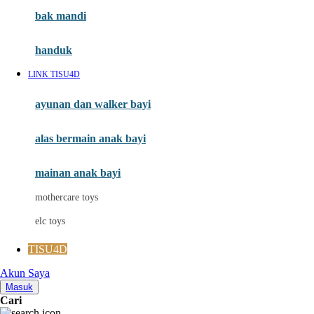
Moby
bak mandi
Momami
handuk
Mothercare
LINK TISU4D
Mustela
ayunan dan walker bayi
My Buddy Tag
My K
alas bermain anak bayi
N
mainan anak bayi
Naif
mothercare toys
Nike
elc toys
Nordic Natural
TISU4D
Nuby
Akun Saya
Nuna
Masuk
Cari