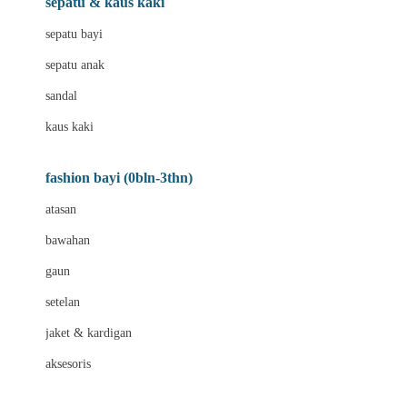
sepatu & kaus kaki
Bio Oil
sepatu bayi
Biolane
sepatu anak
Bite Fighters
sandal
Bizzi Growin
kaus kaki
Blackmores
fashion bayi (0bln-3thn)
Blooming Marvellous
atasan
Bonnels
bawahan
Bravado
gaun
Bruder
setelan
Brush Baby
jaket & kardigan
Buds Organics
aksesoris
Bugaboo
Buggygear