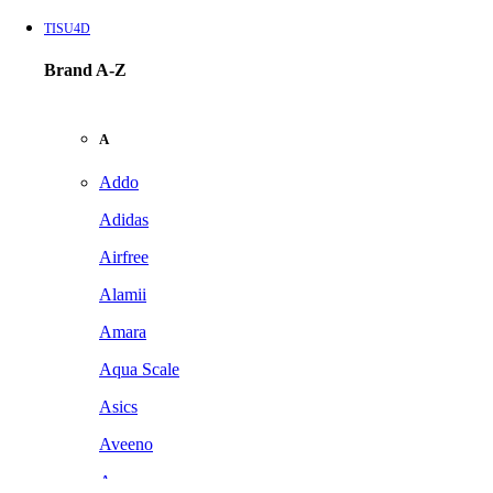
TISU4D
Brand A-Z
A
Addo
Adidas
Airfree
Alamii
Amara
Aqua Scale
Asics
Aveeno
Awan