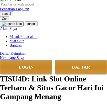
O
Pencarian Lanjutan
Oh Ma Grain
cancel
Okiedog
Cari
cancel
P
Akun Saya
Masuk / buat akun
Peachy
buat akun
Phil & Ted's
Bantuan
Philips Avent
Daftar Keinginan
Keranjang Saya
Pigeon
LOGIN
DAFTAR
Playgro
TISU4D: Link Slot Online
Poled Global
Terbaru & Situs Gacor Hari Ini
Ponycycle
Puma
Gampang Menang
Pureats